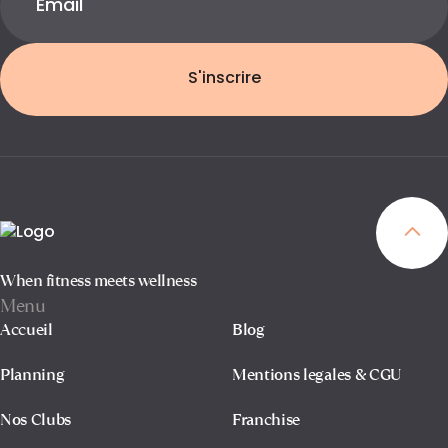
S'inscrire
When fitness meets wellness
Menu
Accueil
Blog
Planning
Mentions legales & CGU
Nos Clubs
Franchise