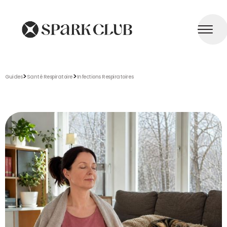
>
>
Guides
Santé Respiratoire
Infections Respiratoires