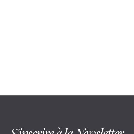
August 4, 2026
Yoga & Mobility ou Pilates infrarouge :
deux séances, deux effets
S'inscrire à la Newsletter