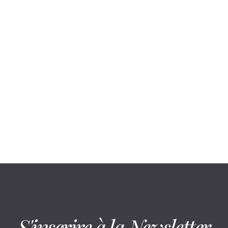
August 6, 2026
En cabine infrarouge, la mobilité suit
un déroulé précis
S'inscrire à la Newsletter