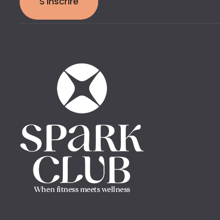
S'inscrire
When fitness meets wellness