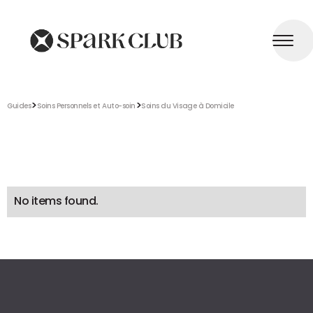
>
>
Guides
Soins Personnels et Auto-soin
Soins du Visage à Domicile
No items found.