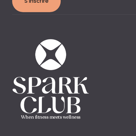
S'inscrire
When fitness meets wellness