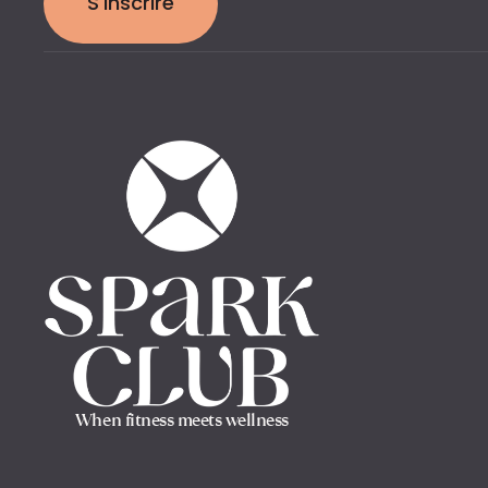
S'inscrire
When fitness meets wellness