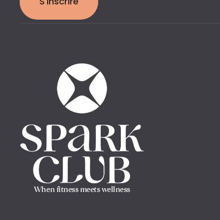
S'inscrire
When fitness meets wellness