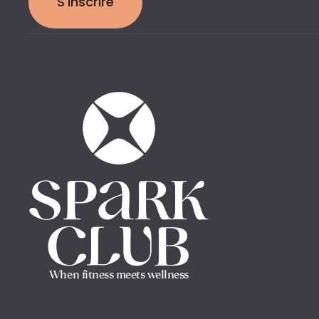
S'inscrire
When fitness meets wellness