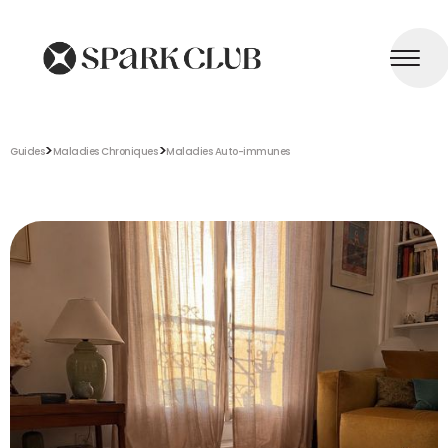
>
>
Guides
Maladies Chroniques
Maladies Auto-immunes