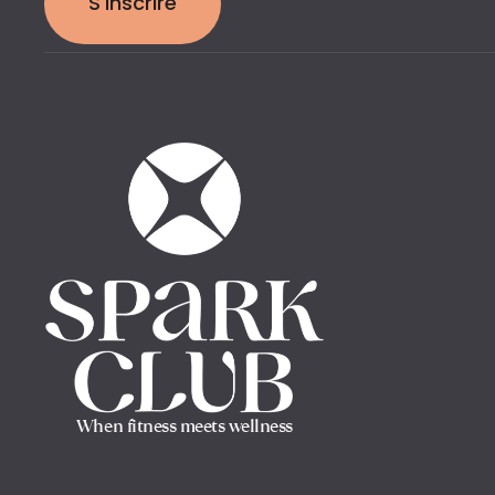
S'inscrire
When fitness meets wellness