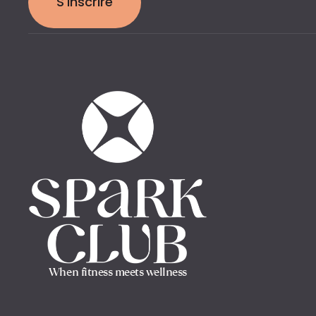
S'inscrire
When fitness meets wellness