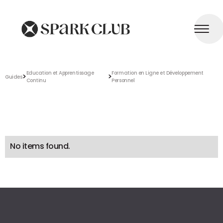
Education et Apprentissage
Formation en Ligne et Développement
>
>
Guides
Continu
Personnel
No items found.