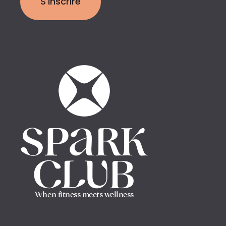
S'inscrire
When fitness meets wellness