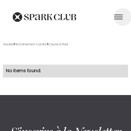
>
>
Guides
Entraînement Cardio
Course à Pied
No items found.
S'inscrire à la Newsletter