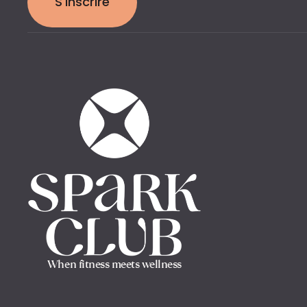
S'inscrire
When fitness meets wellness