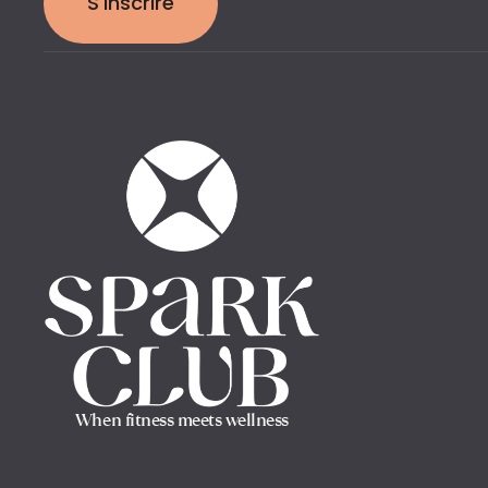
S'inscrire
When fitness meets wellness