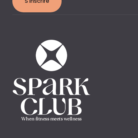
S'inscrire
When fitness meets wellness